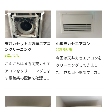
本年も宜しくお願いいたし
えますが、結構ホコリがつ
ます。
いていました。熱交換器が
斜めなのと、ドレンパンが
小さいので高圧洗浄す…
天井カセット４方向エアコ
小型天カセエアコン
ンクリーニング
2025/09/25
2025/10/16
今回は天井カセエアコンを
こんにちは４方向天カセエ
クリーニングしてきまし
アコンをクリーニングしま
た。見た目小型です。カバ
す電気系の配線を確認しな
ーを外してみると天吊りエ
がら分解していきます。モ
アコンのようなファンとモ
ーターや電気基盤ボックス
ーターが現れました。意外
等と配線を逃がしたら、養
とコンパクト設計のタイプ
生してカバーをかぶせて高