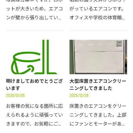
ットが大きいため、エアコ
がっているエアコンです。
ンが壁から張り出している
オフィスや学校の体育館な
感じです。コネクターを外
どによく設置されていま
してロボットを外していき
す。上部の鉄板を外すとド
ます。ルーバーを外して風
レンパンが現れます。ドレ
の吹き出し口を見ると、黒
ンパンには夏は水が溜まっ
いカビが見えます。こ…
ているので、水をこぼさ…
明けましておめでとうござ
大型床置きエアコンクリー
います
ニングしてきました
2026/01/05
2025/12/28
お客様の気になる箇所に応
床置きのエアコンをクリー
えられるように頑張ってい
ニングしてきました。上部
きますので、お気軽にご相
にファンとモーターがあり
談いただけると幸いです。
ます。下部に熱交換器が見