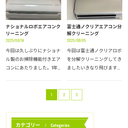
でした。ファンとモータ…
圧洗浄しますエアコン…
ナショナルロボエアコンク
富士通ノクリアエアコン分
リーニング
解クリーニング
2025/08/14
2025/08/05
今回は久しぶりにナショナ
今回は富士通ノクリアロボ
ル製のお掃除機能付きエア
を分解クリーニングしてき
コンにあたりました。1年
ましたいきなり飛びます
間に何回か出くわします
が、ドレンパンを外しまし
が、少なくても製造から１
た。この機種はドレンパン
７年くらい経ちますので、
とファンが一体で外れてく
1
2
3
出くわす機会が減ってきて
るタイプなので、結構大変
います。お客様曰く購入
です。ドレンパンを拡大…
し…
カテゴリー
Categories