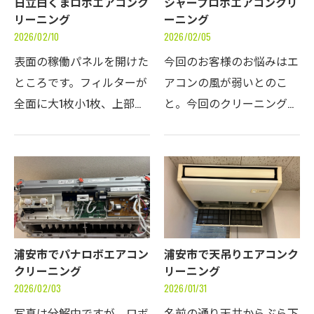
日立白くまロボエアコンク
シャープロボエアコンクリ
リーニング
ーニング
2026/02/10
2026/02/05
表面の稼働パネルを開けた
今回のお客様のお悩みはエ
ところです。フィルターが
アコンの風が弱いとのこ
全面に大1枚小1枚、上部に
と。今回のクリーニングで
２枚あります。左側前面に
風が強くなることを期待し
ゴミ箱があり、上部のパー
ております。ヒアリングし
ツもとり外して洗うことが
たところ、夏にかなり使用
できます。最近の白くまく
時間が長いとの回答。見た
んは、日立の売りであ…
ところ吹き出し口とファ…
浦安市でパナロボエアコン
浦安市で天吊りエアコンク
クリーニング
リーニング
2026/02/03
2026/01/31
写真は分解中ですが、ロボ
名前の通り天井からぶら下